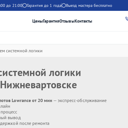
:00 до 21:00
Гарантия до 1 года
Выезд мастера бесплатно
Цены
Гарантия
Отзывы
Контакты
ем системной логики
системной логики
 Нижневартовске
отов Lowrance от 20 мин
— экспресс-обслуживание
нлайн
 процесс
ный вывод
держкой после ремонта