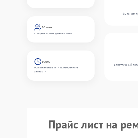
Выясним пр
30 мин
среднее время диагностики
100%
Собственный скл
оригинальные или проверенные
запчасти
Прайс лист на ре