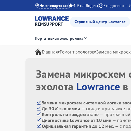
Нижневартовск
4.9 на Яндекс
Ежедневно с 9
Сервисный центр Lowrance
REMSUPPORT
Портативная электроника
Главная
Ремонт эхолотов
Замена микросх
Замена микросхем 
эхолота
Lowrance
в
Замена микросхем системной логики эхол
До 30% экономии
— скидки при заявке о
Контроль на каждом этапе
— прозрачный
Диагностика Lowrance от 10 мин
— понят
Официальная гарантия до 12 мес.
— с под