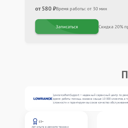
от 580 ₽
Время работы: от 30 мин
Записаться
Скидка 20% пр
П
LowranceRemSupport — надежный сервисный центр по ремо
время работы помощь оказана свыше 10 000 клиентов, а т
сложности и гарантируем высокое качество обслуживания
13+
лет опыта в ремонте техники