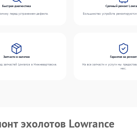
Быстрая диагностика
Срочный ремонт Lowra
ичину перед устранением дефекта.
Большинство устройств ремонтируются 
Запчасти в наличии
Гарантия на ремонт
ад запчастей Lowrance в Нижневартовске.
На все запчасти и услуги мы предостав
мес.
монт эхолотов Lowrance