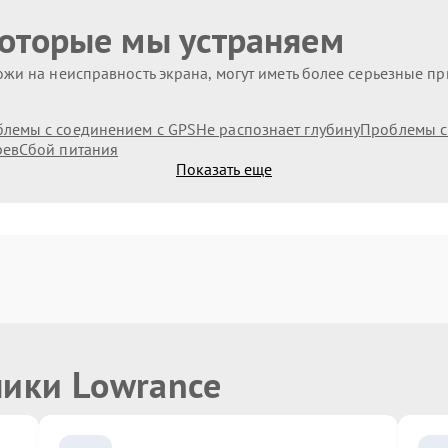
которые мы устраняем
жи на неисправность экрана, могут иметь более серьезные п
лемы с соединением с GPS
Не распознает глубину
Проблемы с
рев
Сбой питания
Показать еще
ники Lowrance