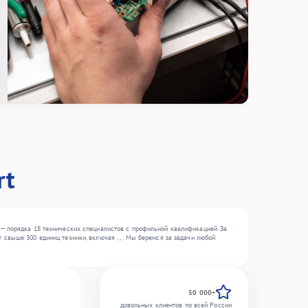
rt
— порядка 18 технических специалистов с профильной квалификацией. За
свыше 300 единиц техники, включая , , . Мы беремся за задачи любой
50 000+
довольных клиентов по всей России