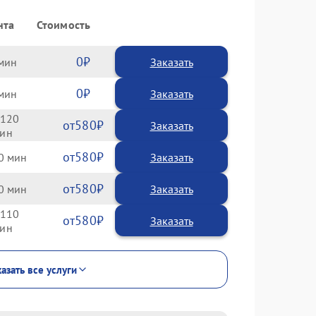
нта
Стоимость
0
Заказать
0
Заказать
120
580
580
0
580
0
110
580
азать все услуги