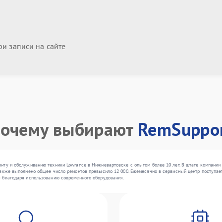
и записи на сайте
очему выбирают
RemSuppo
нту и обслуживанию техники Lowrance в Нижневартовске с опытом более 10 лет. В штате компании 
акже выполнено общее число ремонтов превысило 12 000. Ежемесячно в сервисный центр поступает 
 благодаря использованию современного оборудования.